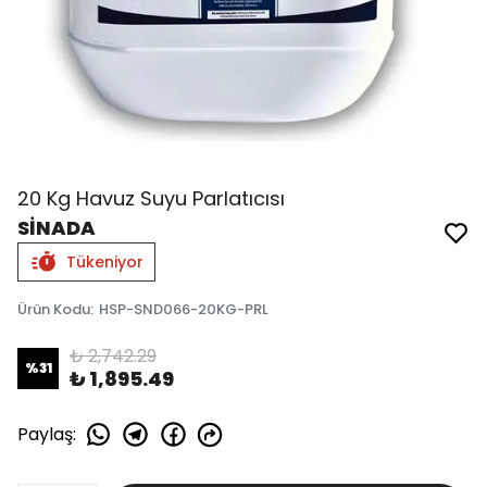
20 Kg Havuz Suyu Parlatıcısı
SİNADA
Tükeniyor
Ürün Kodu
:
HSP-SND066-20KG-PRL
₺ 2,742.29
%
31
₺ 1,895.49
Paylaş
: