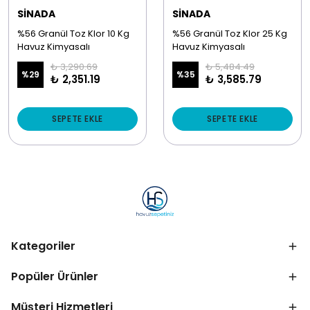
SİNADA
SİNADA
%56 Granül Toz Klor 10 Kg
%56 Granül Toz Klor 25 Kg
Havuz Kimyasalı
Havuz Kimyasalı
₺ 3,290.69
₺ 5,484.49
%
29
%
35
₺ 2,351.19
₺ 3,585.79
SEPETE EKLE
SEPETE EKLE
Kategoriler
Popüler Ürünler
Müşteri Hizmetleri