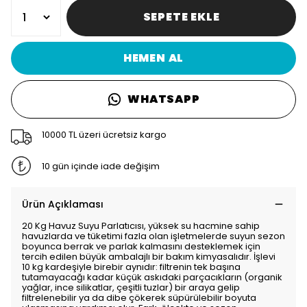
SEPETE EKLE
HEMEN AL
WHATSAPP
10000 TL üzeri ücretsiz kargo
10 gün içinde iade değişim
Ürün Açıklaması
20 Kg Havuz Suyu Parlatıcısı, yüksek su hacmine sahip
havuzlarda ve tüketimi fazla olan işletmelerde suyun sezon
boyunca berrak ve parlak kalmasını desteklemek için
tercih edilen büyük ambalajlı bir bakım kimyasalıdır. İşlevi
10 kg kardeşiyle birebir aynıdır: filtrenin tek başına
tutamayacağı kadar küçük askıdaki parçacıkların (organik
yağlar, ince silikatlar, çeşitli tuzlar) bir araya gelip
filtrelenebilir ya da dibe çökerek süpürülebilir boyuta