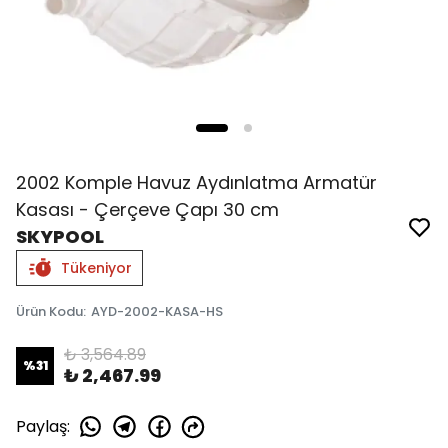
2002 Komple Havuz Aydınlatma Armatür
Kasası - Çerçeve Çapı 30 cm
SKYPOOL
Tükeniyor
Ürün Kodu
:
AYD-2002-KASA-HS
₺ 3,564.89
%
31
₺ 2,467.99
Paylaş
: