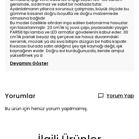
gerisinde, sızdırmaz ve sabit bir noktada tutar.
Aydınlatmanın yıllarca sorunsuz çalışması, büyük ölçüde bu
gömme kasanın doğru boyutta ve doğru malzemede
olmasına bağlıdır.
Bu model özellikle sıfırdan inşa edilen betonarme havuzlar
için tasarlanmıştır. 23 cm'lik iç yuva çapı, piyasadaki yaygın
PAR56 tipi lamba ve LED armatür gövdelerini kabul eder; 30
cm'lik parlak beyaz dış çerçeve ise havuz duvarındaki
seramik, mozaik ya da sıva bitişini düzgün bir hatla kapatır.
Kısacası burada satın aldığınız şey ışık kaynağı değil, ışık
kaynağının evidir. Doğru evi kurduğunuzda, ileride ampul
yükseltmek ya d
Devamını Göster
Yorumlar
Yorum Yap
Bu ürün için henüz yorum yapılmamış.