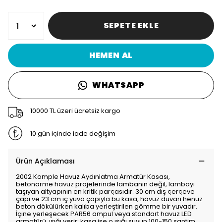
SEPETE EKLE
HEMEN AL
WHATSAPP
10000 TL üzeri ücretsiz kargo
10 gün içinde iade değişim
Ürün Açıklaması
2002 Komple Havuz Aydınlatma Armatür Kasası,
betonarme havuz projelerinde lambanın değil, lambayı
taşıyan altyapının en kritik parçasıdır. 30 cm dış çerçeve
çapı ve 23 cm iç yuva çapıyla bu kasa, havuz duvarı henüz
beton dökülürken kalıba yerleştirilen gömme bir yuvadır.
İçine yerleşecek PAR56 ampul veya standart havuz LED
armatürü, ışığı verir; kasa ise o ışığı suyun 100-150 santim