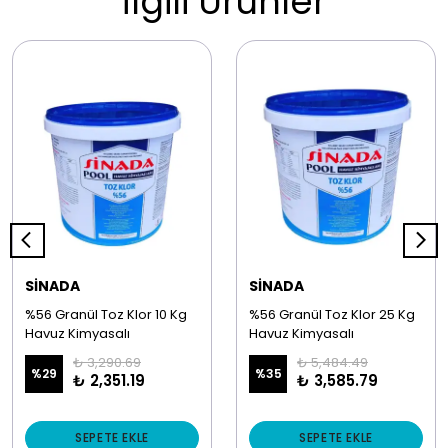
İlgili Ürünler
SİNADA
SİNADA
%56 Granül Toz Klor 10 Kg
%56 Granül Toz Klor 25 Kg
Havuz Kimyasalı
Havuz Kimyasalı
₺ 3,290.69
₺ 5,484.49
%
29
%
35
₺ 2,351.19
₺ 3,585.79
SEPETE EKLE
SEPETE EKLE