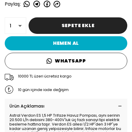
Paylaş
:
SEPETE EKLE
HEMEN AL
WHATSAPP
10000 TL üzeri ücretsiz kargo
10 gün içinde iade değişim
Ürün Açıklaması
Astral Verdon ES 1,5 HP Trifaze Havuz Pompası, aynı serinin
20.500 L/h debisini 380-400V'luk üç fazlı sanayi tipi elektrik
besleme hattına taşır. Verdon ES ailesi 1/2 HP'den 3 HP'ye
kadar uzanan geniş yelpazesiyle bilinir; trifaze motorlar bu