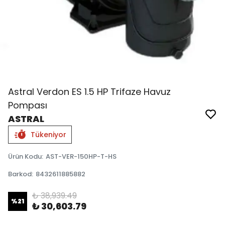
Astral Verdon ES 1.5 HP Trifaze Havuz
Pompası
ASTRAL
Tükeniyor
Ürün Kodu
:
AST-VER-150HP-T-HS
Barkod
:
8432611885882
₺ 38,939.49
%
21
₺ 30,603.79