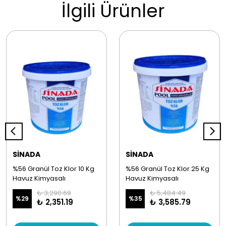
İlgili Ürünler
SİNADA
SİNADA
%56 Granül Toz Klor 10 Kg
%56 Granül Toz Klor 25 Kg
Havuz Kimyasalı
Havuz Kimyasalı
₺ 3,290.69
₺ 5,484.49
%
29
%
35
₺ 2,351.19
₺ 3,585.79