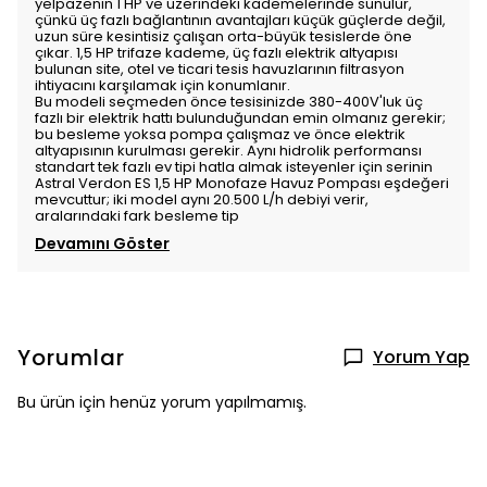
yelpazenin 1 HP ve üzerindeki kademelerinde sunulur,
çünkü üç fazlı bağlantının avantajları küçük güçlerde değil,
uzun süre kesintisiz çalışan orta-büyük tesislerde öne
çıkar. 1,5 HP trifaze kademe, üç fazlı elektrik altyapısı
bulunan site, otel ve ticari tesis havuzlarının filtrasyon
ihtiyacını karşılamak için konumlanır.
Bu modeli seçmeden önce tesisinizde 380-400V'luk üç
fazlı bir elektrik hattı bulunduğundan emin olmanız gerekir;
bu besleme yoksa pompa çalışmaz ve önce elektrik
altyapısının kurulması gerekir. Aynı hidrolik performansı
standart tek fazlı ev tipi hatla almak isteyenler için serinin
Astral Verdon ES 1,5 HP Monofaze Havuz Pompası eşdeğeri
mevcuttur; iki model aynı 20.500 L/h debiyi verir,
aralarındaki fark besleme tip
Devamını Göster
Yorumlar
Yorum Yap
Bu ürün için henüz yorum yapılmamış.