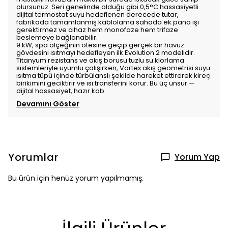
olursunuz. Seri genelinde olduğu gibi 0,5°C hassasiyetli
dijital termostat suyu hedeflenen derecede tutar,
fabrikada tamamlanmış kablolama sahada ek pano işi
gerektirmez ve cihaz hem monofaze hem trifaze
beslemeye bağlanabilir.
9 kW, spa ölçeğinin ötesine geçip gerçek bir havuz
gövdesini ısıtmayı hedefleyen ilk Evolution 2 modelidir.
Titanyum rezistans ve akış borusu tuzlu su klorlama
sistemleriyle uyumlu çalışırken, Vortex akış geometrisi suyu
ısıtma tüpü içinde türbülanslı şekilde hareket ettirerek kireç
birikimini geciktirir ve ısı transferini korur. Bu üç unsur —
dijital hassasiyet, hazır kab
Devamını Göster
Yorumlar
Yorum Yap
Bu ürün için henüz yorum yapılmamış.