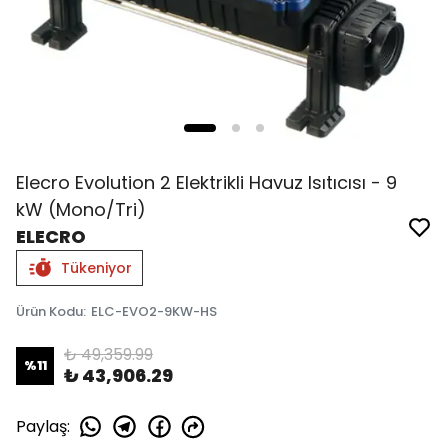
Elecro Evolution 2 Elektrikli Havuz Isıtıcısı - 9
kW (Mono/Tri)
ELECRO
Tükeniyor
Ürün Kodu
:
ELC-EVO2-9KW-HS
₺ 49,359.99
%
11
₺ 43,906.29
Paylaş
: