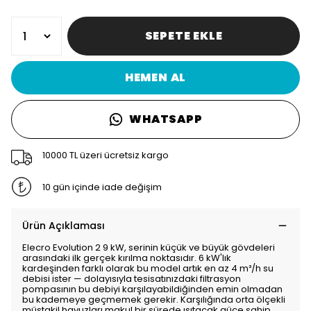
SEPETE EKLE
HEMEN AL
WHATSAPP
10000 TL üzeri ücretsiz kargo
10 gün içinde iade değişim
Ürün Açıklaması
Elecro Evolution 2 9 kW, serinin küçük ve büyük gövdeleri
arasındaki ilk gerçek kırılma noktasıdır. 6 kW'lık
kardeşinden farklı olarak bu model artık en az 4 m³/h su
debisi ister — dolayısıyla tesisatınızdaki filtrasyon
pompasının bu debiyi karşılayabildiğinden emin olmadan
bu kademeye geçmemek gerekir. Karşılığında orta ölçekli
müstakil havuzları makul bir sürede ısıtacak güce sahip