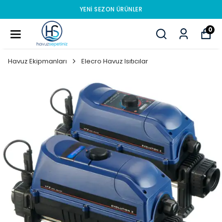
YENI SEZON ÜRÜNLER
0
Havuz Ekipmanları
Elecro Havuz Isıtıcılar