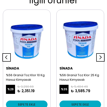
İlgili Ürünler
SİNADA
SİNADA
%56 Granül Toz Klor 10 Kg
%56 Granül Toz Klor 25 Kg
Havuz Kimyasalı
Havuz Kimyasalı
₺ 3,290.69
₺ 5,484.49
%
29
%
35
₺ 2,351.19
₺ 3,585.79
SEPETE EKLE
SEPETE EKLE