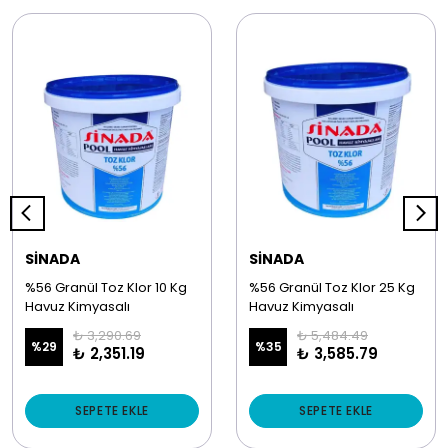
SİNADA
SİNADA
%56 Granül Toz Klor 10 Kg
%56 Granül Toz Klor 25 Kg
Havuz Kimyasalı
Havuz Kimyasalı
₺ 3,290.69
₺ 5,484.49
%
29
%
35
₺ 2,351.19
₺ 3,585.79
SEPETE EKLE
SEPETE EKLE