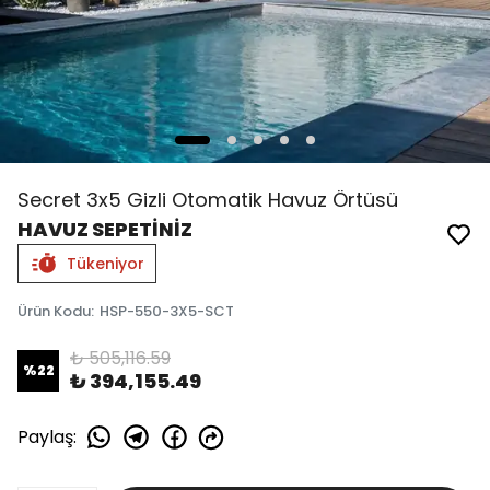
Secret 3x5 Gizli Otomatik Havuz Örtüsü
HAVUZ SEPETİNİZ
Tükeniyor
Ürün Kodu
:
HSP-550-3X5-SCT
₺ 505,116.59
%
22
₺ 394,155.49
Paylaş
: