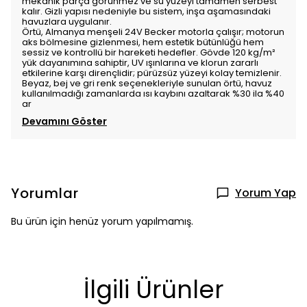
mekanik parça görünmez ve su yüzeyi tamamen serbest
kalır. Gizli yapısı nedeniyle bu sistem, inşa aşamasındaki
havuzlara uygulanır.
Örtü, Almanya menşeli 24V Becker motorla çalışır; motorun
aks bölmesine gizlenmesi, hem estetik bütünlüğü hem
sessiz ve kontrollü bir hareketi hedefler. Gövde 120 kg/m²
yük dayanımına sahiptir, UV ışınlarına ve klorun zararlı
etkilerine karşı dirençlidir; pürüzsüz yüzeyi kolay temizlenir.
Beyaz, bej ve gri renk seçenekleriyle sunulan örtü, havuz
kullanılmadığı zamanlarda ısı kaybını azaltarak %30 ila %40
ar
Devamını Göster
Yorumlar
Yorum Yap
Bu ürün için henüz yorum yapılmamış.
İlgili Ürünler