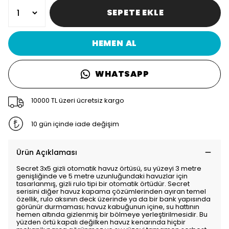
SEPETE EKLE
HEMEN AL
WHATSAPP
10000 TL üzeri ücretsiz kargo
10 gün içinde iade değişim
Ürün Açıklaması
Secret 3x5 gizli otomatik havuz örtüsü, su yüzeyi 3 metre
genişliğinde ve 5 metre uzunluğundaki havuzlar için
tasarlanmış, gizli rulo tipi bir otomatik örtüdür. Secret
serisini diğer havuz kapama çözümlerinden ayıran temel
özellik, rulo aksının deck üzerinde ya da bir bank yapısında
görünür durmaması; havuz kabuğunun içine, su hattının
hemen altında gizlenmiş bir bölmeye yerleştirilmesidir. Bu
yüzden örtü kapalı değilken havuz kenarında hiçbir