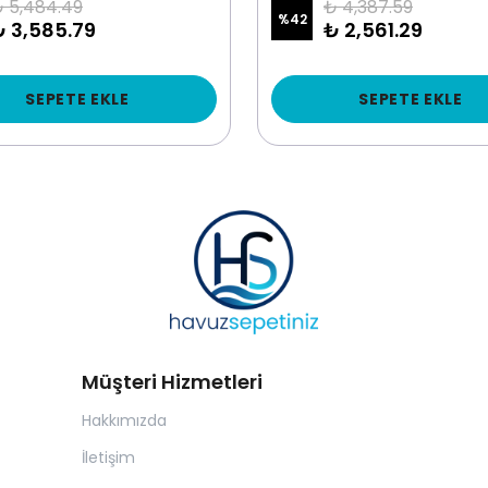
 5,484.49
₺ 4,387.59
%
42
₺ 3,585.79
₺ 2,561.29
SEPETE EKLE
SEPETE EKLE
Müşteri Hizmetleri
Hakkımızda
İletişim