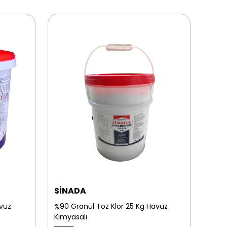
SİNADA
HAV
avuz
%90 Granül Toz Klor 25 Kg Havuz
0.5 
Kimyasalı
Havu