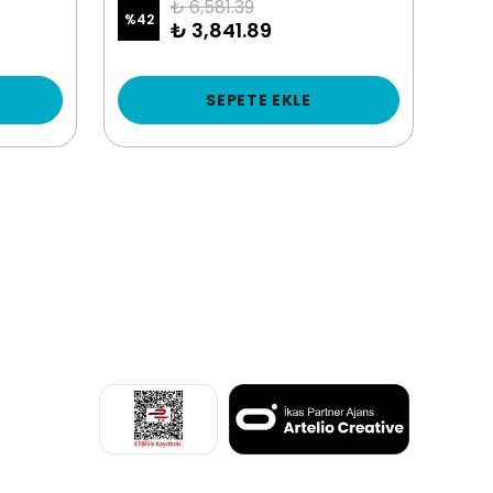
₺ 6,581.39
%
42
%
23
₺ 3,841.89
SEPETE EKLE