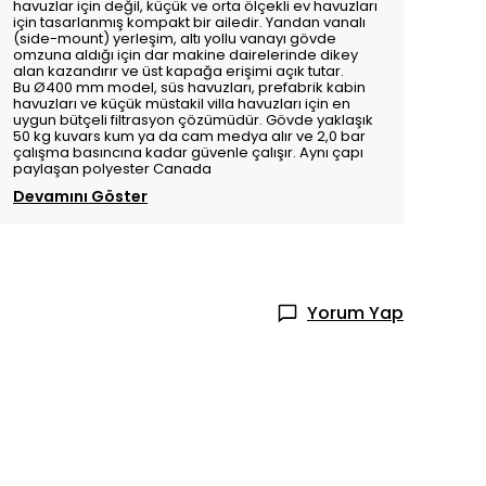
havuzlar için değil, küçük ve orta ölçekli ev havuzları
için tasarlanmış kompakt bir ailedir. Yandan vanalı
(side-mount) yerleşim, altı yollu vanayı gövde
omzuna aldığı için dar makine dairelerinde dikey
alan kazandırır ve üst kapağa erişimi açık tutar.
Bu Ø400 mm model, süs havuzları, prefabrik kabin
havuzları ve küçük müstakil villa havuzları için en
uygun bütçeli filtrasyon çözümüdür. Gövde yaklaşık
50 kg kuvars kum ya da cam medya alır ve 2,0 bar
çalışma basıncına kadar güvenle çalışır. Aynı çapı
paylaşan polyester Canada
Devamını Göster
Yorum Yap