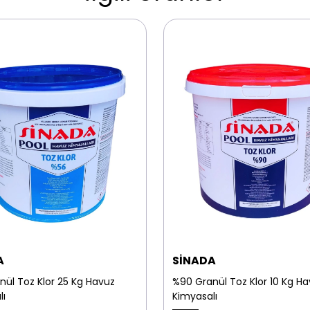
A
SİNADA
nül Toz Klor 25 Kg Havuz
%90 Granül Toz Klor 10 Kg H
lı
Kimyasalı