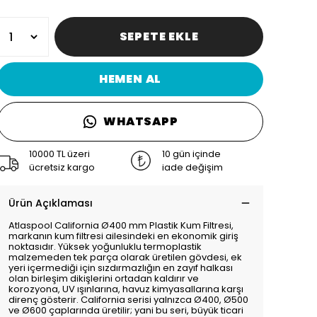
SEPETE EKLE
HEMEN AL
WHATSAPP
10000 TL üzeri
10 gün içinde
ücretsiz kargo
iade değişim
Ürün Açıklaması
Atlaspool California Ø400 mm Plastik Kum Filtresi,
markanın kum filtresi ailesindeki en ekonomik giriş
noktasıdır. Yüksek yoğunluklu termoplastik
malzemeden tek parça olarak üretilen gövdesi, ek
yeri içermediği için sızdırmazlığın en zayıf halkası
olan birleşim dikişlerini ortadan kaldırır ve
korozyona, UV ışınlarına, havuz kimyasallarına karşı
direnç gösterir. California serisi yalnızca Ø400, Ø500
ve Ø600 çaplarında üretilir; yani bu seri, büyük ticari