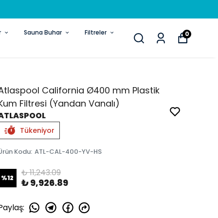
r
Sauna Buhar
Filtreler
0
Atlaspool California Ø400 mm Plastik
Kum Filtresi (Yandan Vanalı)
ATLASPOOL
Tükeniyor
Ürün Kodu
:
ATL-CAL-400-YV-HS
₺ 11,243.09
%
12
₺ 9,926.89
Paylaş
: