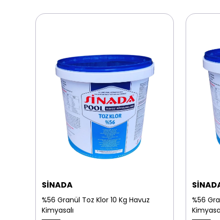
SİNADA
SİNAD
nmaz
%56 Granül Toz Klor 10 Kg Havuz
%56 Gra
Kimyasalı
Kimyasa