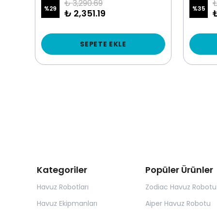
₺ 3,290.69
₺
%
29
%
35
₺ 2,351.19
SEPETE EKLE
Kategoriler
Popüler Ürünler
Havuz Robotları
Zodiac Havuz Robotu
Havuz Ekipmanları
Aiper Havuz Robotu