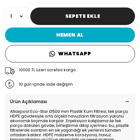
SEPETE EKLE
HEMEN AL
WHATSAPP
10000 TL üzeri ücretsiz kargo
10 gün içinde iade değişim
Ürün Açıklaması
Atlaspool Eco-Star Ø500 mm Plastik Kum Filtresi, tek parça
HDPE gövdesiyle orta ölçekli havuzların filtrasyon yükünü
ekonomik biçimde karşılar. Enjeksiyon kalıplama ile tek
parça dökülen gövde, birleştirme dikişi içermez; bu, plastik
filtrelerde sızıntının en sık yaşandığı ek yerlerini tümden
ortadan kaldırır. HDPE malzeme korozyona, havuz
kimyasallarına ve UV'ye dirençlidir ve nemli makine