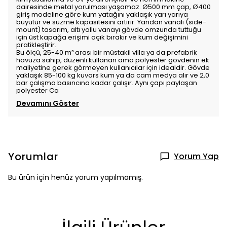
dairesinde metal yorulması yaşamaz. Ø500 mm çap, Ø400
giriş modeline göre kum yatağını yaklaşık yarı yarıya
büyütür ve süzme kapasitesini artırır. Yandan vanalı (side-
mount) tasarım, altı yollu vanayı gövde omzunda tuttuğu
için üst kapağa erişimi açık bırakır ve kum değişimini
pratikleştirir.
Bu ölçü, 25-40 m³ arası bir müstakil villa ya da prefabrik
havuza sahip, düzenli kullanan ama polyester gövdenin ek
maliyetine gerek görmeyen kullanıcılar için idealdir. Gövde
yaklaşık 85-100 kg kuvars kum ya da cam medya alır ve 2,0
bar çalışma basıncına kadar çalışır. Aynı çapı paylaşan
polyester Ca
Devamını Göster
Yorumlar
Yorum Yap
Bu ürün için henüz yorum yapılmamış.