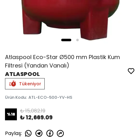
Atlaspool Eco-Star Ø500 mm Plastik Kum
Filtresi (Yandan Vanalı)
ATLASPOOL
Tükeniyor
Ürün Kodu
:
ATL-ECO-500-YV-HS
₺ 15,082.19
%
16
₺ 12,669.09
Paylaş
: