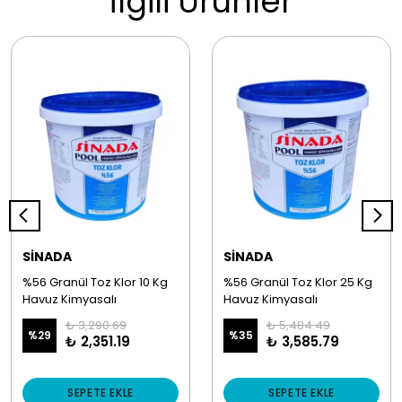
İlgili Ürünler
SİNADA
SİNADA
%56 Granül Toz Klor 10 Kg
%56 Granül Toz Klor 25 Kg
Havuz Kimyasalı
Havuz Kimyasalı
₺ 3,290.69
₺ 5,484.49
%
29
%
35
₺ 2,351.19
₺ 3,585.79
SEPETE EKLE
SEPETE EKLE