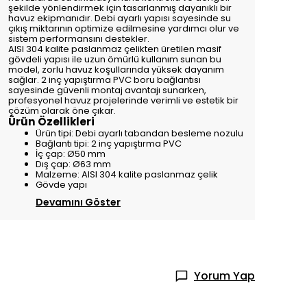
şekilde yönlendirmek için tasarlanmış dayanıklı bir
havuz ekipmanıdır. Debi ayarlı yapısı sayesinde su
çıkış miktarının optimize edilmesine yardımcı olur ve
sistem performansını destekler.
AISI 304 kalite paslanmaz çelikten üretilen masif
gövdeli yapısı ile uzun ömürlü kullanım sunan bu
model, zorlu havuz koşullarında yüksek dayanım
sağlar. 2 inç yapıştırma PVC boru bağlantısı
sayesinde güvenli montaj avantajı sunarken,
profesyonel havuz projelerinde verimli ve estetik bir
çözüm olarak öne çıkar.
Ürün Özellikleri
Ürün tipi: Debi ayarlı tabandan besleme nozulu
Bağlantı tipi: 2 inç yapıştırma PVC
İç çap: Ø50 mm
Dış çap: Ø63 mm
Malzeme: AISI 304 kalite paslanmaz çelik
Gövde yapı
Devamını Göster
Yorum Yap