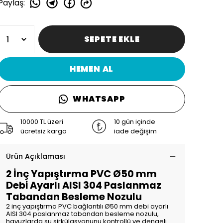
Paylaş
:
SEPETE EKLE
HEMEN AL
WHATSAPP
10000 TL üzeri
10 gün içinde
ücretsiz kargo
iade değişim
Ürün Açıklaması
2 İnç Yapıştırma PVC Ø50 mm
Debi Ayarlı AISI 304 Paslanmaz
Tabandan Besleme Nozulu
2 inç yapıştırma PVC bağlantılı Ø50 mm debi ayarlı
AISI 304 paslanmaz tabandan besleme nozulu,
havuzlarda su sirkülasyonunu kontrollü ve dengeli