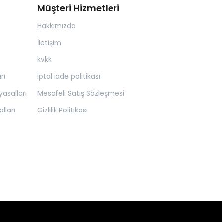
Müşteri Hizmetleri
Hakkımızda
İletişim
kvkk
rı
iptal iade politikası
asalları
Mesafeli Satış Sözleşmesi
lları
Gizlilik Politikası