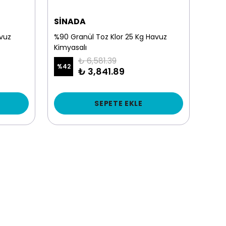
SİNADA
HAV
avuz
%90 Granül Toz Klor 25 Kg Havuz
0.5 
Kimyasalı
Havu
₺ 6,581.39
%
42
%
23
₺ 3,841.89
SEPETE EKLE