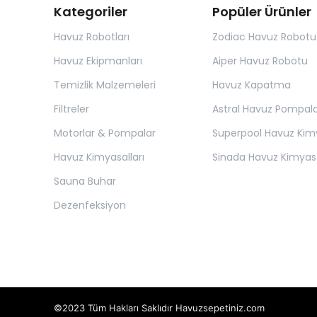
Kategoriler
Popüler Ürünler
Havuz Robotları
Zodiac Havuz Robotu
Havuz Ekipmanları
Aiper Havuz Robotu
Temizlik Malzemeleri
Havuz Kapatma
Filtreler
Astral Havuz Pompala
Motorlar & Pompalar
Superpool Havuz Kimy
Havuz Kimyasalları
Sinada Havuz Kimyasa
Sauna Buhar
Dezenfeksiyon
©2023 Tüm Hakları Saklıdır Havuzsepetiniz.com