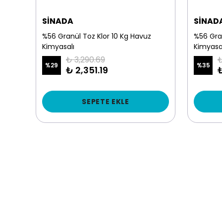
SİNADA
SİNAD
nmaz
%56 Granül Toz Klor 10 Kg Havuz
%56 Gra
Kimyasalı
Kimyasa
₺ 3,290.69
₺
%
29
%
35
₺ 2,351.19
SEPETE EKLE