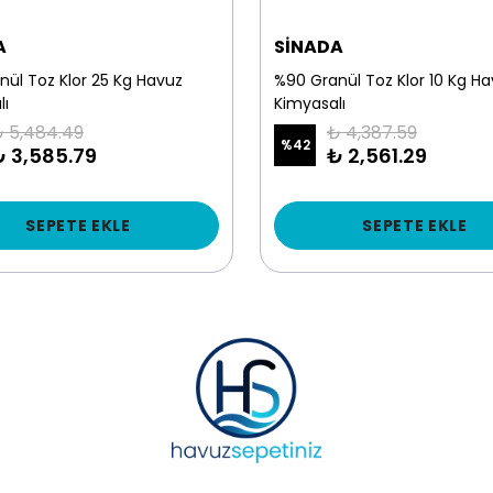
A
SİNADA
nül Toz Klor 25 Kg Havuz
%90 Granül Toz Klor 10 Kg H
lı
Kimyasalı
 5,484.49
₺ 4,387.59
%
42
₺ 3,585.79
₺ 2,561.29
SEPETE EKLE
SEPETE EKLE