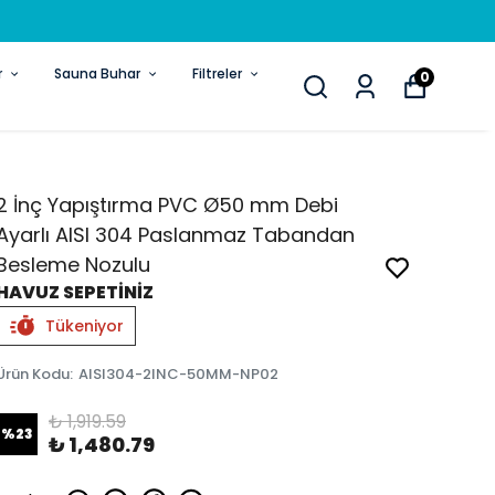
r
Sauna Buhar
Filtreler
0
2 İnç Yapıştırma PVC Ø50 mm Debi
Ayarlı AISI 304 Paslanmaz Tabandan
Besleme Nozulu
HAVUZ SEPETİNİZ
Tükeniyor
Ürün Kodu
:
AISI304-2INC-50MM-NP02
₺ 1,919.59
%
23
₺ 1,480.79