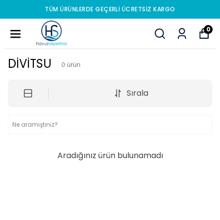
TÜM ÜRÜNLERDE GEÇERLI ÜCRETSIZ KARGO
0
DİVİTSU
0
ürün
Sırala
Aradığınız ürün bulunamadı