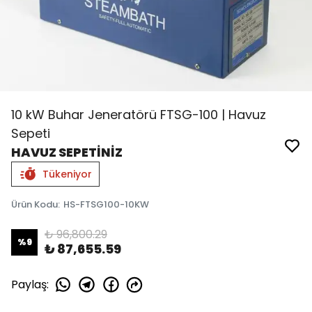
10 kW Buhar Jeneratörü FTSG-100 | Havuz
Sepeti
HAVUZ SEPETİNİZ
Tükeniyor
Ürün Kodu
:
HS-FTSG100-10KW
₺ 96,800.29
%
9
₺ 87,655.59
Paylaş
: