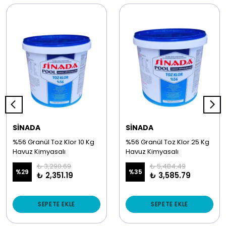
SİNADA
SİNADA
%56 Granül Toz Klor 10 Kg
%56 Granül Toz Klor 25 Kg
Havuz Kimyasalı
Havuz Kimyasalı
₺ 3,290.69
₺ 5,484.49
%
29
%
35
₺ 2,351.19
₺ 3,585.79
SEPETE EKLE
SEPETE EKLE