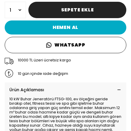
SEPETE EKLE
HEMEN AL
WHATSAPP
10000 TL üzeri ücretsiz kargo
10 gün içinde iade değişim
Ürün Açıklaması
10 kW Buhar Jeneratörü FTSG-100, ev ölçeğini geride
bırakıp otel, fitness tesisi ve spa gibi işletme buhar
odalarına giriş yapan güç sınıfını temsil eder. Maksimum 12
m³ buhar odası hacmine kadar güçlü ve dengeli buhar
üreten bu model; altı kişiye kadar aynı anda kullanım gören
tesis buhar bölümleri ve büyük villa spa alanları için doğru
kapasiteyi sunar. Cihaz, hazneye aldığı suyu kaynatarak
yoğun buhar açığa çıkarır ve geniş kapalı hacmi nemli,