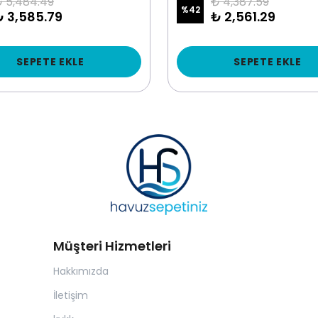
 5,484.49
₺ 4,387.59
%
42
₺ 3,585.79
₺ 2,561.29
SEPETE EKLE
SEPETE EKLE
Müşteri Hizmetleri
Hakkımızda
İletişim