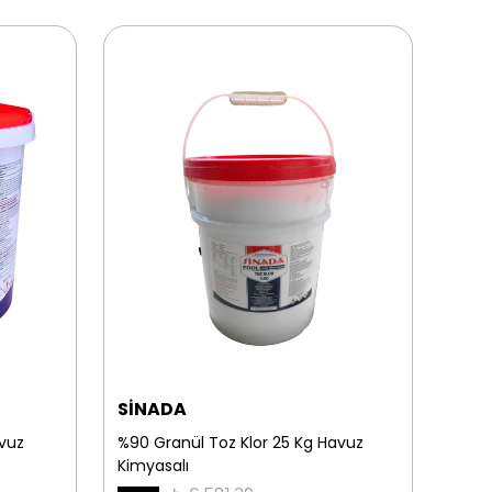
SİNADA
HAV
avuz
%90 Granül Toz Klor 25 Kg Havuz
0.5 
Kimyasalı
Havu