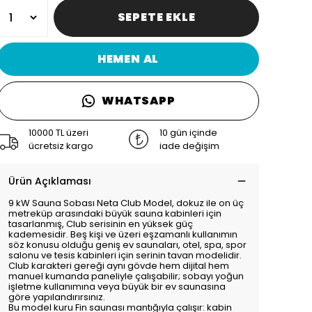
SEPETE EKLE
HEMEN AL
WHATSAPP
10000 TL üzeri
10 gün içinde
ücretsiz kargo
iade değişim
Ürün Açıklaması
9 kW Sauna Sobası Neta Club Model, dokuz ile on üç
metreküp arasındaki büyük sauna kabinleri için
tasarlanmış, Club serisinin en yüksek güç
kademesidir. Beş kişi ve üzeri eşzamanlı kullanımın
söz konusu olduğu geniş ev saunaları, otel, spa, spor
salonu ve tesis kabinleri için serinin tavan modelidir.
Club karakteri gereği aynı gövde hem dijital hem
manuel kumanda paneliyle çalışabilir; sobayı yoğun
işletme kullanımına veya büyük bir ev saunasına
göre yapılandırırsınız.
Bu model kuru Fin saunası mantığıyla çalışır: kabin