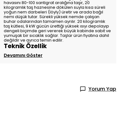
havasını 80-100 santigrat aralığına taşır, 20
kilogramlık taş haznesine dökülen suyla kısa süreli
yoğun nem darbeleri (löyly) üretir ve arada bağıl
nemi düşük tutar. Sürekli yüksek nemde çalışan
buhar odalarından tamamen ayrılır. 20 kilogramlık
taş kütlesi, 9 kW gücün ürettiği yüksek ısıyı depolayıp
dengeli biçimde geri vererek büyük kabinde sabit ve
yumuşak bir sıcaklık sağlar. Taşlar ürün fiyatına dahil
değildir ve ayrıca temin edilir.
Teknik Özellik
Devamını Göster
Yorum Yap