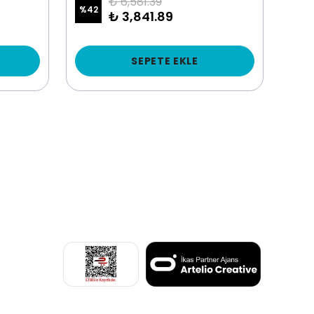
₺ 6,581.39
%
42
%
23
₺ 3,841.89
SEPETE EKLE