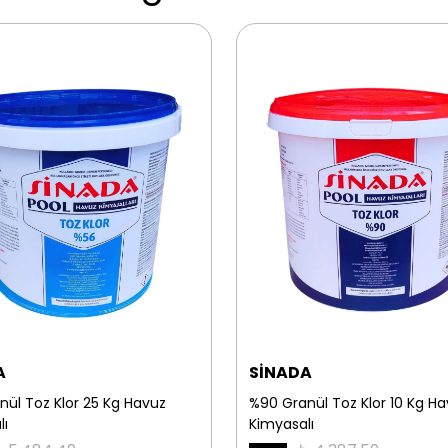
A
SİNADA
nül Toz Klor 25 Kg Havuz
%90 Granül Toz Klor 10 Kg H
lı
Kimyasalı