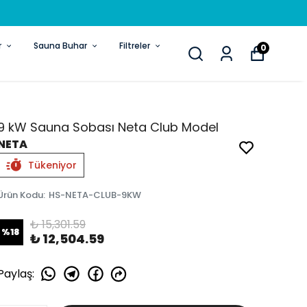
r
Sauna Buhar
Filtreler
0
9 kW Sauna Sobası Neta Club Model
NETA
Tükeniyor
Ürün Kodu
:
HS-NETA-CLUB-9KW
₺ 15,301.59
%
18
₺ 12,504.59
Paylaş
: