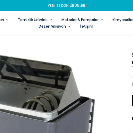
YENI SEZON ÜRÜNLER
rı
Temizlik Ürünleri
Motorlar & Pompalar
Kimyasalla
Dezenfeksiyon
İletişim