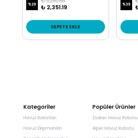
₺ 3,290.69
₺
%
29
%
35
₺ 2,351.19
SEPETE EKLE
Kategoriler
Popüler Ürünler
Havuz Robotları
Zodiac Havuz Robotu
Havuz Ekipmanları
Aiper Havuz Robotu