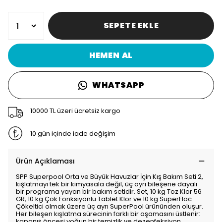
SEPETE EKLE
HEMEN AL
WHATSAPP
10000 TL üzeri ücretsiz kargo
10 gün içinde iade değişim
Ürün Açıklaması
SPP Superpool Orta ve Büyük Havuzlar İçin Kış Bakım Seti 2,
kışlatmayı tek bir kimyasala değil, üç ayrı bileşene dayalı
bir programa yayan bir bakım setidir. Set, 10 kg Toz Klor 56
GR, 10 kg Çok Fonksiyonlu Tablet Klor ve 10 kg SuperFloc
Çökeltici olmak üzere üç ayrı SuperPool ürününden oluşur.
Her bileşen kışlatma sürecinin farklı bir aşamasını üstlenir:
kapanış öncesi yoğun bir temizlik ve dezenfeksiyon,