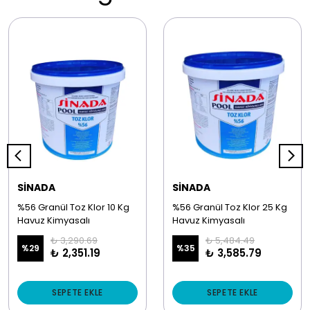
SİNADA
SİNADA
%56 Granül Toz Klor 10 Kg
%56 Granül Toz Klor 25 Kg
Havuz Kimyasalı
Havuz Kimyasalı
₺ 3,290.69
₺ 5,484.49
%
29
%
35
₺ 2,351.19
₺ 3,585.79
SEPETE EKLE
SEPETE EKLE