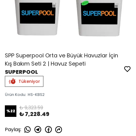
SPP Superpool Orta ve Büyük Havuzlar İçin
Kış Bakım Seti 2 | Havuz Sepeti
SUPERPOOL
Tükeniyor
Ürün Kodu
:
HS-KBS2
₺ 9,323.59
%
22
₺ 7,228.49
Paylaş
: